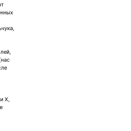
ют
енных
ьчука,
лей,
(нас
сле
и X,
е