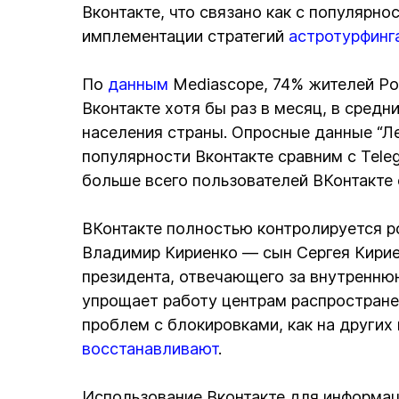
Вконтакте, что связано как с популярно
имплементации стратегий
астротурфинг
По
данным
Mediascope, 74% жителей Рос
Вконтакте хотя бы раз в месяц, в сред
населения страны. Опросные данные “Л
популярности Вконтакте сравним с Tele
больше всего пользователей ВКонтакте 
ВКонтакте полностью контролируется р
Владимир Кириенко — сын Сергея Кирие
президента, отвечающего за внутреннюю
упрощает работу центрам распространен
проблем с блокировками, как на других
восстанавливают
.
Использование Вконтакте для информац