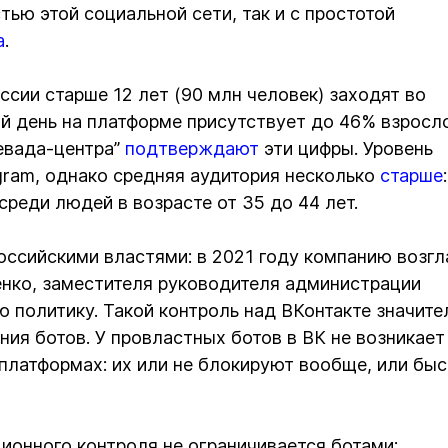
стью этой социальной сети, так и с простотой
а
.
сии старше 12 лет (90 млн человек) заходят во
ний день на платформе присутствует до 46% взросл
евада-центра”
подтверждают
эти цифры. Уровень
gram, однако средняя аудитория несколько
старше
:
среди людей в возрасте от 35 до 44 лет.
оссийскими властями: в 2021 году компанию возгл
нко, заместителя руководителя администрации
 политику. Такой контроль над ВКонтакте значите
ия ботов. У провластных ботов в ВК не возникает
 платформах: их или не блокируют вообще, или бы
ионного контроля не ограничивается ботами: