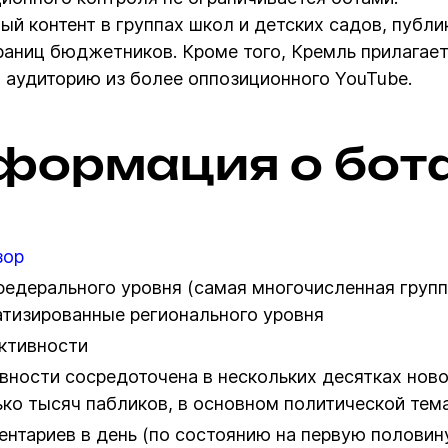
й контент в группах школ и детских садов, публ
раниц бюджетников. Кроме того, Кремль прилагае
а аудиторию из более оппозиционного YouTube.
формация о бот
зор
федерального уровня (самая многочисленная групп
атизированные регионального уровня
активности
ивности сосредоточена в нескольких десятках нов
ко тысяч пабликов, в основном политической тем
ентариев в день (по состоянию на первую половин