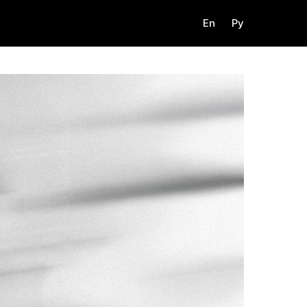
En
Ру