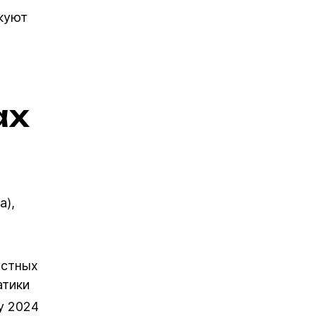
икуют
т
ах
а),
остных
атики
у 2024